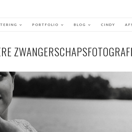
STERING
PORTFOLIO
BLOG
CINDY
AF
ERE ZWANGERSCHAPSFOTOGRAFI