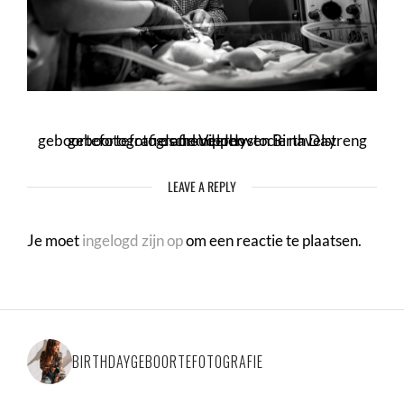
geboortefotografie Veldhoven Birth Day geboortefotografie schouderdystocie navelstreng doorknippen
LEAVE A REPLY
Je moet
ingelogd zijn op
om een reactie te plaatsen.
BIRTHDAYGEBOORTEFOTOGRAFIE