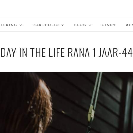
STERING
PORTFOLIO
BLOG
CINDY
AF
DAY IN THE LIFE RANA 1 JAAR-44