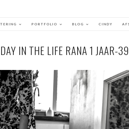
STERING
PORTFOLIO
BLOG
CINDY
AF
DAY IN THE LIFE RANA 1 JAAR-39