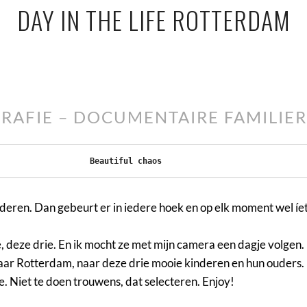
DAY IN THE LIFE ROTTERDAM
OGRAFIE – DOCUMENTAIRE FAMILI
Beautiful chaos
ren. Dan gebeurt er in iedere hoek en op elk moment wel íets. Iet
 ze, deze drie. En ik mocht ze met mijn camera een dagje volgen.
naar Rotterdam, naar deze drie mooie kinderen en hun ouders.
e. Niet te doen trouwens, dat selecteren. Enjoy!