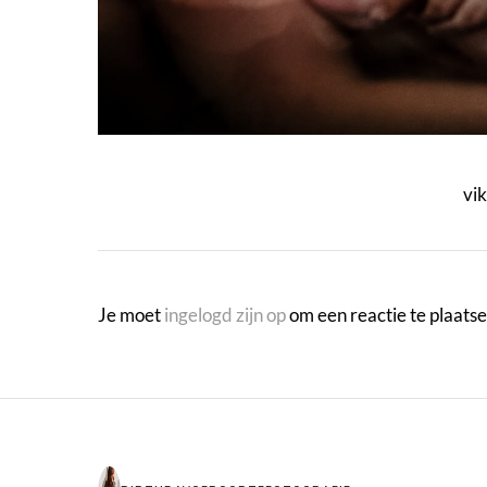
vi
Je moet
ingelogd zijn op
om een reactie te plaatse